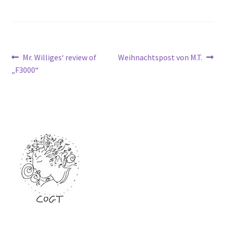
Beitragsnavigation
Vorheriger
Nächster
Mr. Williges‘ review of
Weihnachtspost von M.T.
Beitrag:
Beitrag:
„F3000“