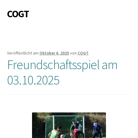
COGT
Zur
Zum
Navigation
Inhalt
springen
springen
Veröffentlicht am
Oktober 6, 2025
von
COGT
Freundschaftsspiel am
03.10.2025