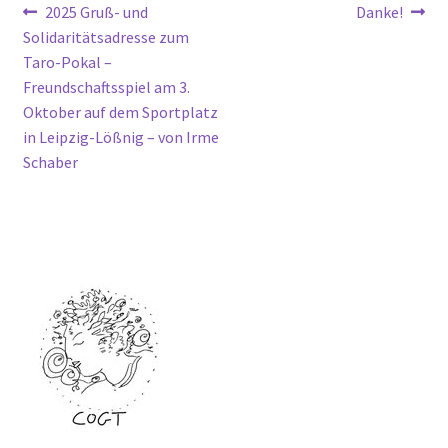
Beitragsnavigation
Vorheriger
Nächster
2025 Gruß- und
Danke!
Beitrag:
Beitrag:
Solidaritätsadresse zum
Taro-Pokal –
Freundschaftsspiel am 3.
Oktober auf dem Sportplatz
in Leipzig-Lößnig – von Irme
Schaber