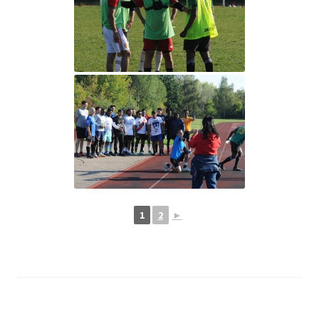
1
2
►