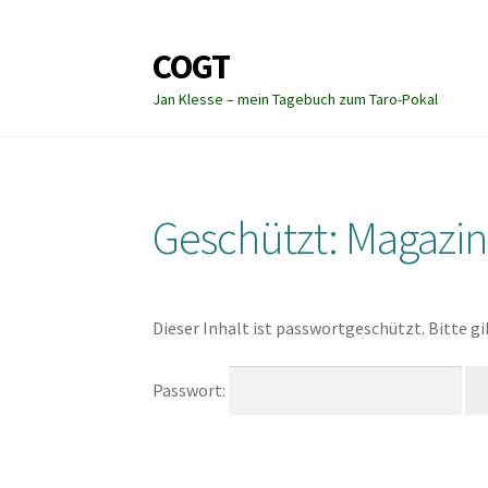
COGT
Zur
Zum
Navigation
Inhalt
Jan Klesse – mein Tagebuch zum Taro-Pokal
springen
springen
Geschützt: Magaz
Dieser Inhalt ist passwortgeschützt. Bitte g
Passwort: